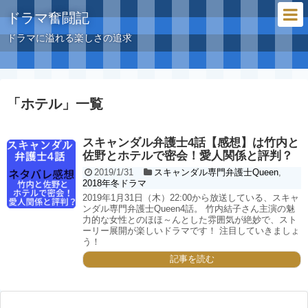
ドラマ奮闘記
ドラマに溢れる楽しさの追求
「
ホテル
」
一覧
スキャンダル弁護士4話【感想】は竹内と
佐野とホテルで密会！愛人関係と評判？
2019/1/31
スキャンダル専門弁護士Queen
,
2018年冬ドラマ
2019年1月31日（木）22:00から放送している、スキャ
ンダル専門弁護士Queen4話。 竹内結子さん主演の魅
力的な女性とのほほ～んとした雰囲気が絶妙で、スト
ーリー展開が楽しいドラマです！ 注目していきましょ
う！
記事を読む