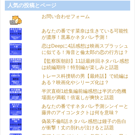
人気の投稿とページ
お問い合わせフォーム
あなたの番です菜奈は生きている可能性
が濃厚！黒幕かネタバレ予測！
恋はDeepに4話感想は映画スプラッシュ
に似てる！海音と倫太郎の恋の行方は？
【監察医朝顔】11話最終回ネタバレ感想
は続編期待！特別編が楽しみと話題
トレース科捜研の男【最終話】で続編は
ある？映画化やシリーズ化は？
半沢直樹1総集編前編感想は半沢の危機
場面が満載！倍返しが爽快と話題
あなたの番ですネタバレ予測シンイーと
藤井のアイコンタクトは何を意味？
偽装不倫8話ネタバレ感想は鐘子の告白
が衝撃！丈の別れが泣けると話題