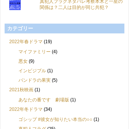
真犯人フラグネタバレ考察本木と一星の
関係は？二人は目的が同じ共犯？
カテゴリー
2022年春ドラマ
(19)
マイファミリー
(4)
悪女
(9)
インビジブル
(1)
パンドラの果実
(5)
2021秋映画
(1)
あなたの番です 劇場版
(1)
2022年冬ドラマ
(34)
ゴシップ #彼女が知りたい本当の○○
(1)
真犯人フラグ
(25)