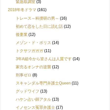
緊急取調室
(3)
2018年冬ドラマ
(161)
トレース～科捜研の男～
(16)
初めて恋をした日に読む話
(12)
後妻業
(12)
メゾン・ド・ポリス
(14)
トクサツガガガ
(11)
3年A組今から皆さんは人質です
(14)
家売るオンナの逆襲
(12)
刑事ゼロ
(8)
スキャンダル専門弁護士Queen
(11)
グッドワイフ
(13)
ハケン占い師アタル
(13)
イノセンス冤罪弁護士
(17)