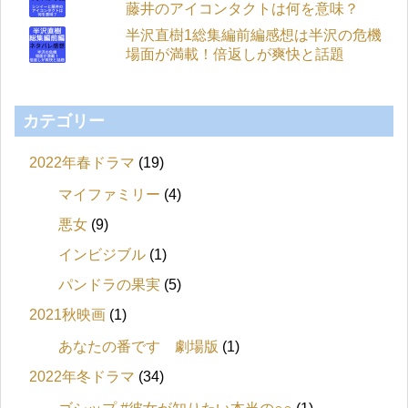
藤井のアイコンタクトは何を意味？
半沢直樹1総集編前編感想は半沢の危機
場面が満載！倍返しが爽快と話題
カテゴリー
2022年春ドラマ
(19)
マイファミリー
(4)
悪女
(9)
インビジブル
(1)
パンドラの果実
(5)
2021秋映画
(1)
あなたの番です 劇場版
(1)
2022年冬ドラマ
(34)