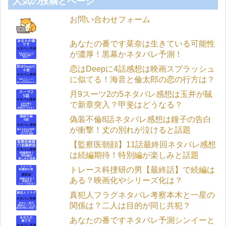
人気の投稿とページ
お問い合わせフォーム
あなたの番です菜奈は生きている可能性
が濃厚！黒幕かネタバレ予測！
恋はDeepに4話感想は映画スプラッシュ
に似てる！海音と倫太郎の恋の行方は？
月9スーツ2の5ネタバレ感想は玉井が馘
で新章突入？甲斐はどうなる？
偽装不倫8話ネタバレ感想は鐘子の告白
が衝撃！丈の別れが泣けると話題
【監察医朝顔】11話最終回ネタバレ感想
は続編期待！特別編が楽しみと話題
トレース科捜研の男【最終話】で続編は
ある？映画化やシリーズ化は？
真犯人フラグネタバレ考察本木と一星の
関係は？二人は目的が同じ共犯？
あなたの番ですネタバレ予測シンイーと