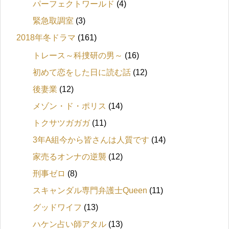
パーフェクトワールド
(4)
緊急取調室
(3)
2018年冬ドラマ
(161)
トレース～科捜研の男～
(16)
初めて恋をした日に読む話
(12)
後妻業
(12)
メゾン・ド・ポリス
(14)
トクサツガガガ
(11)
3年A組今から皆さんは人質です
(14)
家売るオンナの逆襲
(12)
刑事ゼロ
(8)
スキャンダル専門弁護士Queen
(11)
グッドワイフ
(13)
ハケン占い師アタル
(13)