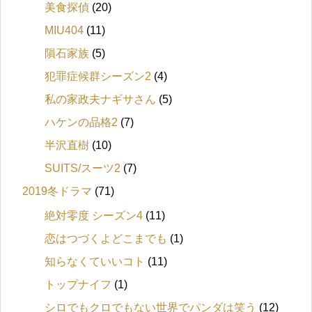
美食探偵
(20)
MIU404
(11)
隕石家族
(5)
犯罪症候群シーズン2
(4)
私の家政夫ナギサさん
(5)
ハケンの品格2
(7)
半沢直樹
(10)
SUITS/スーツ2
(7)
2019冬ドラマ
(71)
絶対零度 シーズン4
(11)
恋はつづくよどこまでも
(1)
知らなくていいコト
(11)
トップナイフ
(1)
シロでもクロでもない世界でパンダは笑う
(12)