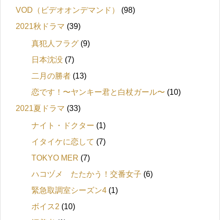
VOD（ビデオオンデマンド）
(98)
2021秋ドラマ
(39)
真犯人フラグ
(9)
日本沈没
(7)
二月の勝者
(13)
恋です！〜ヤンキー君と白杖ガール〜
(10)
2021夏ドラマ
(33)
ナイト・ドクター
(1)
イタイケに恋して
(7)
TOKYO MER
(7)
ハコヅメ たたかう！交番女子
(6)
緊急取調室シーズン4
(1)
ボイス2
(10)