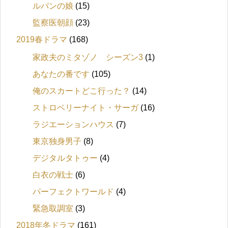
ルパンの娘
(15)
監察医朝顔
(23)
2019春ドラマ
(168)
家政夫のミタゾノ シーズン3
(1)
あなたの番です
(105)
俺のスカートどこ行った？
(14)
ストロベリーナイト・サーガ
(16)
ラジエーションハウス
(7)
東京独身男子
(8)
デジタルタトゥー
(4)
白衣の戦士
(6)
パーフェクトワールド
(4)
緊急取調室
(3)
2018年冬ドラマ
(161)