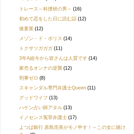
トレース～科捜研の男～
(16)
初めて恋をした日に読む話
(12)
後妻業
(12)
メゾン・ド・ポリス
(14)
トクサツガガガ
(11)
3年A組今から皆さんは人質です
(14)
家売るオンナの逆襲
(12)
刑事ゼロ
(8)
スキャンダル専門弁護士Queen
(11)
グッドワイフ
(13)
ハケン占い師アタル
(13)
イノセンス冤罪弁護士
(17)
よつば銀行 原島浩美がモノ申す！～この女に賭け