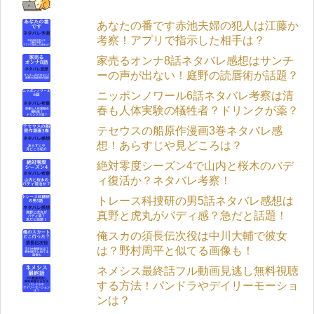
あなたの番です赤池夫婦の犯人は江藤か
考察！アプリで指示した相手は？
家売るオンナ8話ネタバレ感想はサンチ
ーの声が出ない！庭野の読唇術が話題？
ニッポンノワール6話ネタバレ考察は清
春も人体実験の犠牲者？ドリンクが薬？
テセウスの船原作漫画3巻ネタバレ感
想！あらすじや見どころは？
絶対零度シーズン4で山内と桜木のバデ
ィ復活か？ネタバレ考察！
トレース科捜研の男5話ネタバレ感想は
真野と虎丸がバディ感？急だと話題！
俺スカの須長伝次役は中川大輔で彼女
は？野村周平と似てる画像も！
ネメシス最終話フル動画見逃し無料視聴
する方法！パンドラやデイリーモーショ
ンは？