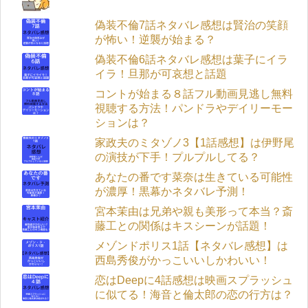
偽装不倫7話ネタバレ感想は賢治の笑顔
が怖い！逆襲が始まる？
偽装不倫6話ネタバレ感想は葉子にイラ
イラ！旦那が可哀想と話題
コントが始まる８話フル動画見逃し無料
視聴する方法！パンドラやデイリーモー
ションは？
家政夫のミタゾノ3【1話感想】は伊野尾
の演技が下手！プルプルしてる？
あなたの番です菜奈は生きている可能性
が濃厚！黒幕かネタバレ予測！
宮本茉由は兄弟や親も美形って本当？斎
藤工との関係はキスシーンが話題！
メゾンドポリス1話【ネタバレ感想】は
西島秀俊がかっこいいしかわいい！
恋はDeepに4話感想は映画スプラッシュ
に似てる！海音と倫太郎の恋の行方は？