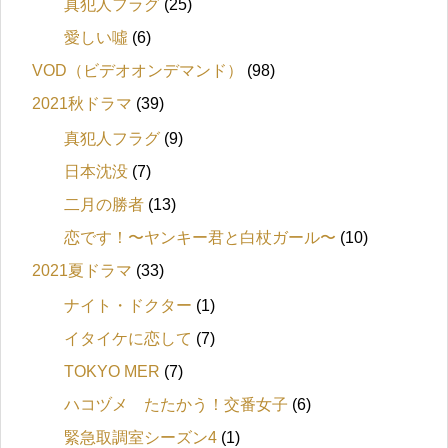
真犯人フラグ
(25)
愛しい噓
(6)
VOD（ビデオオンデマンド）
(98)
2021秋ドラマ
(39)
真犯人フラグ
(9)
日本沈没
(7)
二月の勝者
(13)
恋です！〜ヤンキー君と白杖ガール〜
(10)
2021夏ドラマ
(33)
ナイト・ドクター
(1)
イタイケに恋して
(7)
TOKYO MER
(7)
ハコヅメ たたかう！交番女子
(6)
緊急取調室シーズン4
(1)