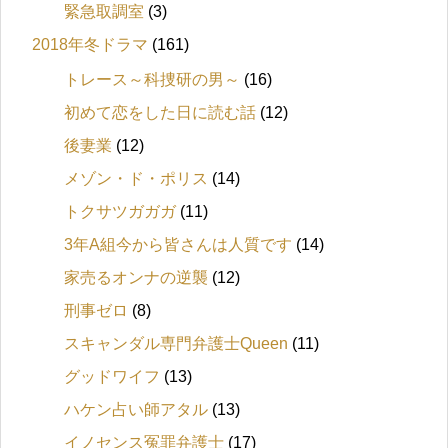
緊急取調室
(3)
2018年冬ドラマ
(161)
トレース～科捜研の男～
(16)
初めて恋をした日に読む話
(12)
後妻業
(12)
メゾン・ド・ポリス
(14)
トクサツガガガ
(11)
3年A組今から皆さんは人質です
(14)
家売るオンナの逆襲
(12)
刑事ゼロ
(8)
スキャンダル専門弁護士Queen
(11)
グッドワイフ
(13)
ハケン占い師アタル
(13)
イノセンス冤罪弁護士
(17)