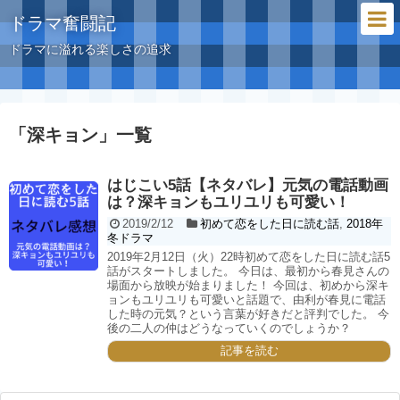
ドラマ奮闘記
ドラマに溢れる楽しさの追求
「
深キョン
」
一覧
はじこい5話【ネタバレ】元気の電話動画
は？深キョンもユリユリも可愛い！
2019/2/12
初めて恋をした日に読む話
,
2018年
冬ドラマ
2019年2月12日（火）22時初めて恋をした日に読む話5
話がスタートしました。 今日は、最初から春見さんの
場面から放映が始まりました！ 今回は、初めから深キ
ョンもユリユリも可愛いと話題で、由利が春見に電話
した時の元気？という言葉が好きだと評判でした。 今
後の二人の仲はどうなっていくのでしょうか？
記事を読む