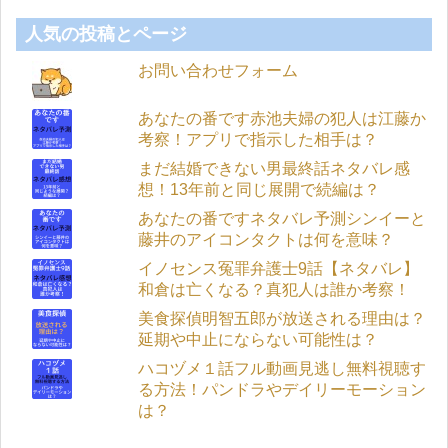
人気の投稿とページ
お問い合わせフォーム
あなたの番です赤池夫婦の犯人は江藤か
考察！アプリで指示した相手は？
まだ結婚できない男最終話ネタバレ感
想！13年前と同じ展開で続編は？
あなたの番ですネタバレ予測シンイーと
藤井のアイコンタクトは何を意味？
イノセンス冤罪弁護士9話【ネタバレ】
和倉は亡くなる？真犯人は誰か考察！
美食探偵明智五郎が放送される理由は？
延期や中止にならない可能性は？
ハコヅメ１話フル動画見逃し無料視聴す
る方法！パンドラやデイリーモーション
は？