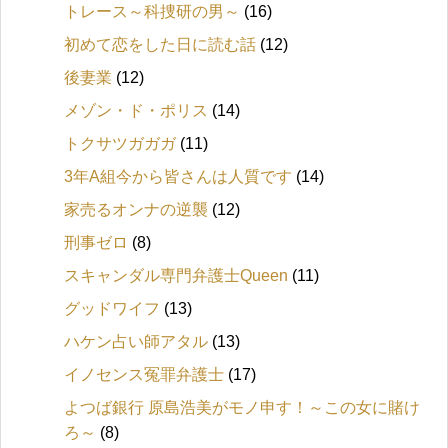
トレース～科捜研の男～
(16)
初めて恋をした日に読む話
(12)
後妻業
(12)
メゾン・ド・ポリス
(14)
トクサツガガガ
(11)
3年A組今から皆さんは人質です
(14)
家売るオンナの逆襲
(12)
刑事ゼロ
(8)
スキャンダル専門弁護士Queen
(11)
グッドワイフ
(13)
ハケン占い師アタル
(13)
イノセンス冤罪弁護士
(17)
よつば銀行 原島浩美がモノ申す！～この女に賭け
ろ～
(8)