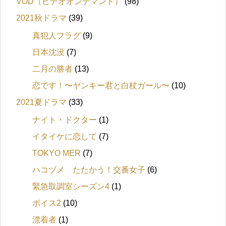
VOD（ビデオオンデマンド）
(98)
2021秋ドラマ
(39)
真犯人フラグ
(9)
日本沈没
(7)
二月の勝者
(13)
恋です！〜ヤンキー君と白杖ガール〜
(10)
2021夏ドラマ
(33)
ナイト・ドクター
(1)
イタイケに恋して
(7)
TOKYO MER
(7)
ハコヅメ たたかう！交番女子
(6)
緊急取調室シーズン4
(1)
ボイス2
(10)
漂着者
(1)