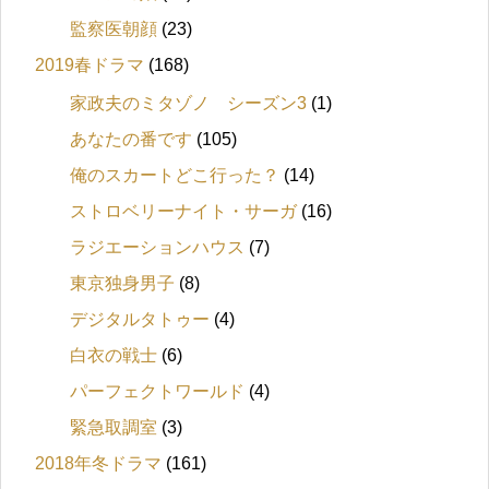
監察医朝顔
(23)
2019春ドラマ
(168)
家政夫のミタゾノ シーズン3
(1)
あなたの番です
(105)
俺のスカートどこ行った？
(14)
ストロベリーナイト・サーガ
(16)
ラジエーションハウス
(7)
東京独身男子
(8)
デジタルタトゥー
(4)
白衣の戦士
(6)
パーフェクトワールド
(4)
緊急取調室
(3)
2018年冬ドラマ
(161)