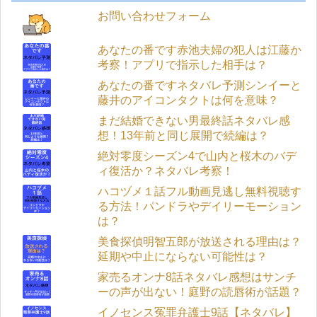
お問い合わせフォーム
あなたの番です赤池夫婦の犯人は江藤か
考察！アプリで指示した相手は？
あなたの番ですネタバレ予測シンイーと
藤井のアイコンタクトは何を意味？
まだ結婚できない男最終話ネタバレ感
想！13年前と同じ展開で続編は？
絶対零度シーズン4で山内と桜木のバデ
ィ復活か？ネタバレ考察！
ハコヅメ１話フル動画見逃し無料視聴す
る方法！パンドラやデイリーモーション
は？
美食探偵明智五郎が放送される理由は？
延期や中止にならない可能性は？
家売るオンナ8話ネタバレ感想はサンチ
ーの声が出ない！庭野の読唇術が話題？
イノセンス冤罪弁護士9話【ネタバレ】