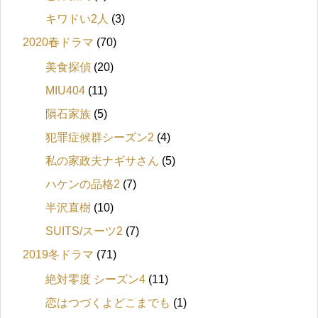
キワドい2人
(3)
2020春ドラマ
(70)
美食探偵
(20)
MIU404
(11)
隕石家族
(5)
犯罪症候群シーズン2
(4)
私の家政夫ナギサさん
(5)
ハケンの品格2
(7)
半沢直樹
(10)
SUITS/スーツ2
(7)
2019冬ドラマ
(71)
絶対零度 シーズン4
(11)
恋はつづくよどこまでも
(1)