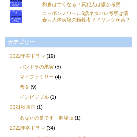
和倉は亡くなる？真犯人は誰か考察！
ニッポンノワール6話ネタバレ考察は清
春も人体実験の犠牲者？ドリンクが薬？
カテゴリー
2022年春ドラマ
(19)
パンドラの果実
(5)
マイファミリー
(4)
悪女
(9)
インビジブル
(1)
2021秋映画
(1)
あなたの番です 劇場版
(1)
2022年冬ドラマ
(34)