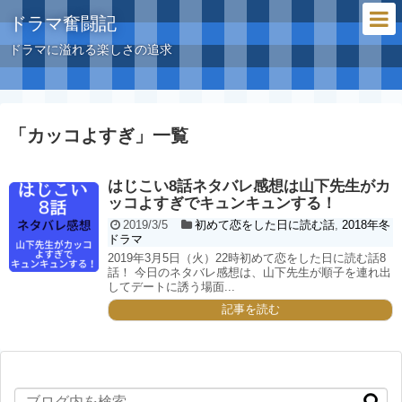
ドラマ奮闘記
ドラマに溢れる楽しさの追求
「
カッコよすぎ
」
一覧
はじこい8話ネタバレ感想は山下先生がカ
ッコよすぎでキュンキュンする！
2019/3/5
初めて恋をした日に読む話
,
2018年冬
ドラマ
2019年3月5日（火）22時初めて恋をした日に読む話8
話！ 今日のネタバレ感想は、山下先生が順子を連れ出
してデートに誘う場面...
記事を読む