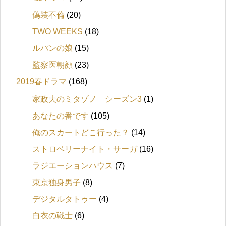
偽装不倫
(20)
TWO WEEKS
(18)
ルパンの娘
(15)
監察医朝顔
(23)
2019春ドラマ
(168)
家政夫のミタゾノ シーズン3
(1)
あなたの番です
(105)
俺のスカートどこ行った？
(14)
ストロベリーナイト・サーガ
(16)
ラジエーションハウス
(7)
東京独身男子
(8)
デジタルタトゥー
(4)
白衣の戦士
(6)