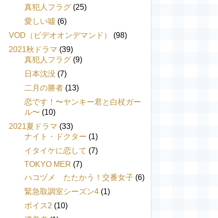
真犯人フラグ
(25)
愛しい噓
(6)
VOD（ビデオオンデマンド）
(98)
2021秋ドラマ
(39)
真犯人フラグ
(9)
日本沈没
(7)
二月の勝者
(13)
恋です！〜ヤンキー君と白杖ガー
ル〜
(10)
2021夏ドラマ
(33)
ナイト・ドクター
(1)
イタイケに恋して
(7)
TOKYO MER
(7)
ハコヅメ たたかう！交番女子
(6)
緊急取調室シーズン4
(1)
ボイス2
(10)