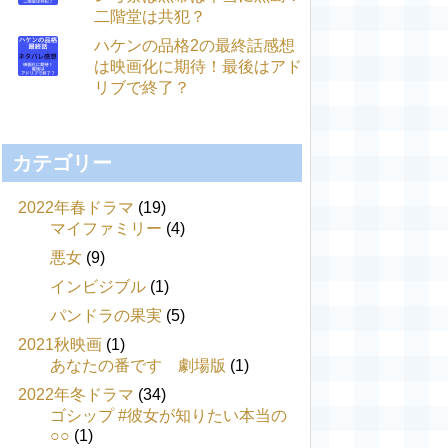
二階堂は共犯？
ハケンの品格2の最終話感想
は映画化に期待！最後はアド
リブで終了？
カテゴリー
2022年春ドラマ
(19)
マイファミリー
(4)
悪女
(9)
インビジブル
(1)
パンドラの果実
(5)
2021秋映画
(1)
あなたの番です 劇場版
(1)
2022年冬ドラマ
(34)
ゴシップ #彼女が知りたい本当の
○○
(1)