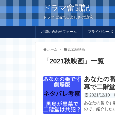
ドラマ奮闘記
ドラマに溢れる楽しさの追求
お問い合わせフォーム
プライバシーポ
ホーム
2021秋映画
「
2021秋映画
」
一覧
あなたの
幕で二階
2021/12/10
あなたの番です
ので、紹介したい