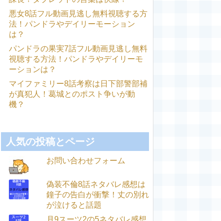
悪女8話フル動画見逃し無料視聴する方
法！パンドラやデイリーモーション
は？
パンドラの果実7話フル動画見逃し無料
視聴する方法！パンドラやデイリーモ
ーションは？
マイファミリー8話考察は日下部警部補
が真犯人！葛城とのポスト争いが動
機？
人気の投稿とページ
お問い合わせフォーム
偽装不倫8話ネタバレ感想は
鐘子の告白が衝撃！丈の別れ
が泣けると話題
月9スーツ2の5ネタバレ感想