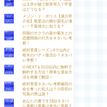
は玉井が馘で新章突入？甲斐
はどうなる？
メゾン・ド・ポリス【瀬川草
介役】竜星涼の脚や眉毛が凄
い！千葉雄大に似てる？
同期のサクラの葵や菊夫との
恋愛関係の行方をネタバレ考
察！
絶対零度シーズン4で山内と
桜木のバディ復活か？ネタバ
レ考察！
U-NEXTを31日以内に無料で
解約する方法！簡単な退会方
法を画像で解説！
絶対零度ネタバレ考察篠田の
命を奪った犯人は？小田切の
写真の男は誰？
あなたの番です19話ネタバ
レ考察は黒幕は本当に黒島？