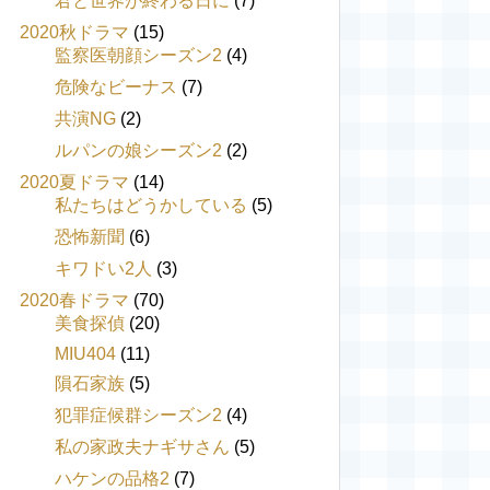
君と世界が終わる日に
(7)
2020秋ドラマ
(15)
監察医朝顔シーズン2
(4)
危険なビーナス
(7)
共演NG
(2)
ルパンの娘シーズン2
(2)
2020夏ドラマ
(14)
私たちはどうかしている
(5)
恐怖新聞
(6)
キワドい2人
(3)
2020春ドラマ
(70)
美食探偵
(20)
MIU404
(11)
隕石家族
(5)
犯罪症候群シーズン2
(4)
私の家政夫ナギサさん
(5)
ハケンの品格2
(7)