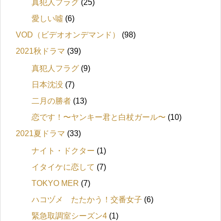
真犯人フラグ
(25)
愛しい噓
(6)
VOD（ビデオオンデマンド）
(98)
2021秋ドラマ
(39)
真犯人フラグ
(9)
日本沈没
(7)
二月の勝者
(13)
恋です！〜ヤンキー君と白杖ガール〜
(10)
2021夏ドラマ
(33)
ナイト・ドクター
(1)
イタイケに恋して
(7)
TOKYO MER
(7)
ハコヅメ たたかう！交番女子
(6)
緊急取調室シーズン4
(1)