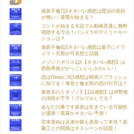
偽装不倫7話ネタバレ感想は賢治の笑顔
が怖い！逆襲が始まる？
コントが始まる８話フル動画見逃し無料
視聴する方法！パンドラやデイリーモー
ションは？
偽装不倫6話ネタバレ感想は葉子にイラ
イラ！旦那が可哀想と話題
メゾンドポリス1話【ネタバレ感想】は
西島秀俊がかっこいいしかわいい！
恋はDeepに4話感想は映画スプラッシュ
に似てる！海音と倫太郎の恋の行方は？
家政夫のミタゾノ3【1話感想】は伊野尾
の演技が下手！プルプルしてる？
あなたの番です菜奈は生きている可能性
が濃厚！黒幕かネタバレ予測！
宮本茉由は兄弟や親も美形って本当？斎
藤工との関係はキスシーンが話題！