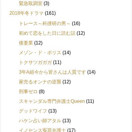
緊急取調室
(3)
2018年冬ドラマ
(161)
トレース～科捜研の男～
(16)
初めて恋をした日に読む話
(12)
後妻業
(12)
メゾン・ド・ポリス
(14)
トクサツガガガ
(11)
3年A組今から皆さんは人質です
(14)
家売るオンナの逆襲
(12)
刑事ゼロ
(8)
スキャンダル専門弁護士Queen
(11)
グッドワイフ
(13)
ハケン占い師アタル
(13)
イノセンス冤罪弁護士
(17)