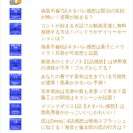
偽装不倫7話ネタバレ感想は賢治の笑顔
が怖い！逆襲が始まる？
コントが始まる８話フル動画見逃し無料
視聴する方法！パンドラやデイリーモー
ションは？
偽装不倫6話ネタバレ感想は葉子にイラ
イラ！旦那が可哀想と話題
家政夫のミタゾノ3【1話感想】は伊野尾
の演技が下手！プルプルしてる？
あなたの番です菜奈は生きている可能性
が濃厚！黒幕かネタバレ予測！
宮本茉由は兄弟や親も美形って本当？斎
藤工との関係はキスシーンが話題！
メゾンドポリス1話【ネタバレ感想】は
西島秀俊がかっこいいしかわいい！
恋はDeepに4話感想は映画スプラッシュ
に似てる！海音と倫太郎の恋の行方は？