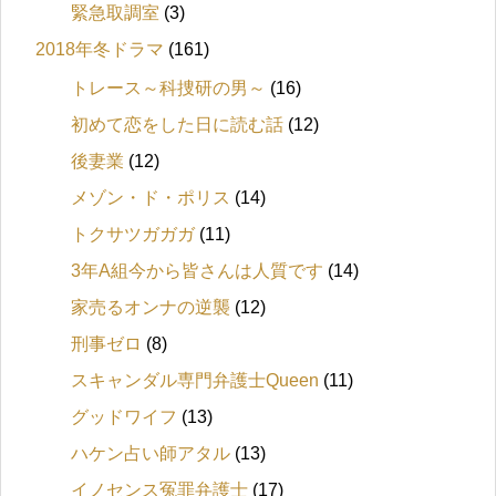
緊急取調室
(3)
2018年冬ドラマ
(161)
トレース～科捜研の男～
(16)
初めて恋をした日に読む話
(12)
後妻業
(12)
メゾン・ド・ポリス
(14)
トクサツガガガ
(11)
3年A組今から皆さんは人質です
(14)
家売るオンナの逆襲
(12)
刑事ゼロ
(8)
スキャンダル専門弁護士Queen
(11)
グッドワイフ
(13)
ハケン占い師アタル
(13)
イノセンス冤罪弁護士
(17)