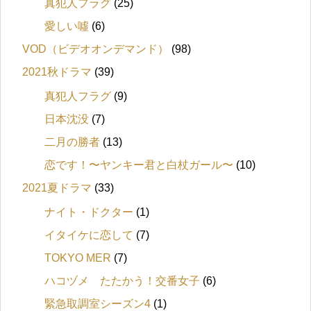
真犯人フラグ
(25)
愛しい噓
(6)
VOD（ビデオオンデマンド）
(98)
2021秋ドラマ
(39)
真犯人フラグ
(9)
日本沈没
(7)
二月の勝者
(13)
恋です！〜ヤンキー君と白杖ガール〜
(10)
2021夏ドラマ
(33)
ナイト・ドクター
(1)
イタイケに恋して
(7)
TOKYO MER
(7)
ハコヅメ たたかう！交番女子
(6)
緊急取調室シーズン4
(1)