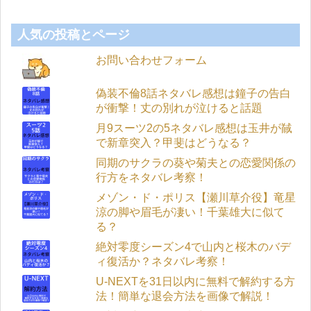
人気の投稿とページ
お問い合わせフォーム
偽装不倫8話ネタバレ感想は鐘子の告白
が衝撃！丈の別れが泣けると話題
月9スーツ2の5ネタバレ感想は玉井が馘
で新章突入？甲斐はどうなる？
同期のサクラの葵や菊夫との恋愛関係の
行方をネタバレ考察！
メゾン・ド・ポリス【瀬川草介役】竜星
涼の脚や眉毛が凄い！千葉雄大に似て
る？
絶対零度シーズン4で山内と桜木のバデ
ィ復活か？ネタバレ考察！
U-NEXTを31日以内に無料で解約する方
法！簡単な退会方法を画像で解説！