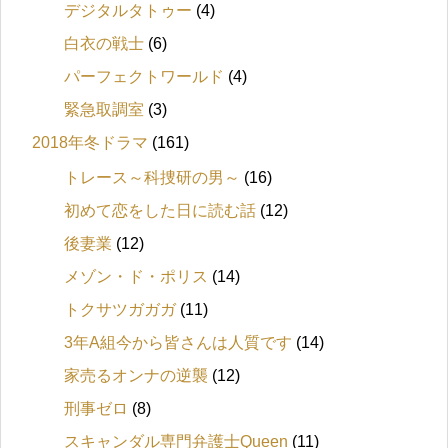
デジタルタトゥー
(4)
白衣の戦士
(6)
パーフェクトワールド
(4)
緊急取調室
(3)
2018年冬ドラマ
(161)
トレース～科捜研の男～
(16)
初めて恋をした日に読む話
(12)
後妻業
(12)
メゾン・ド・ポリス
(14)
トクサツガガガ
(11)
3年A組今から皆さんは人質です
(14)
家売るオンナの逆襲
(12)
刑事ゼロ
(8)
スキャンダル専門弁護士Queen
(11)