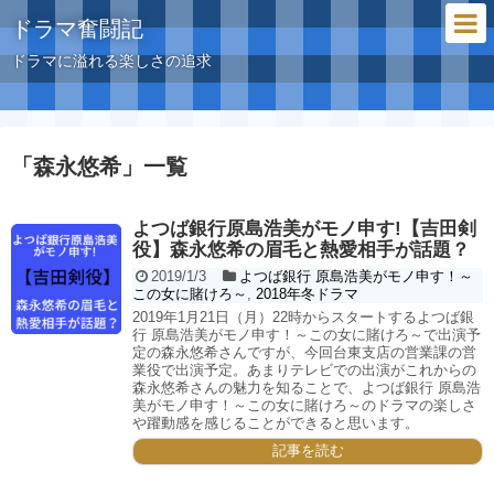
ドラマ奮闘記
ドラマに溢れる楽しさの追求
「
森永悠希
」
一覧
よつば銀行原島浩美がモノ申す!【吉田剣
役】森永悠希の眉毛と熱愛相手が話題？
2019/1/3
よつば銀行 原島浩美がモノ申す！～
この女に賭けろ～
,
2018年冬ドラマ
2019年1月21日（月）22時からスタートするよつば銀
行 原島浩美がモノ申す！～この女に賭けろ～で出演予
定の森永悠希さんですが、今回台東支店の営業課の営
業役で出演予定。あまりテレビでの出演がこれからの
森永悠希さんの魅力を知ることで、よつば銀行 原島浩
美がモノ申す！～この女に賭けろ～のドラマの楽しさ
や躍動感を感じることができると思います。
記事を読む