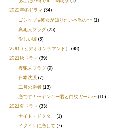
あなたの番です 劇場版
(1)
2022年冬ドラマ
(34)
ゴシップ #彼女が知りたい本当の○○
(1)
真犯人フラグ
(25)
愛しい噓
(6)
VOD（ビデオオンデマンド）
(98)
2021秋ドラマ
(39)
真犯人フラグ
(9)
日本沈没
(7)
二月の勝者
(13)
恋です！〜ヤンキー君と白杖ガール〜
(10)
2021夏ドラマ
(33)
ナイト・ドクター
(1)
イタイケに恋して
(7)