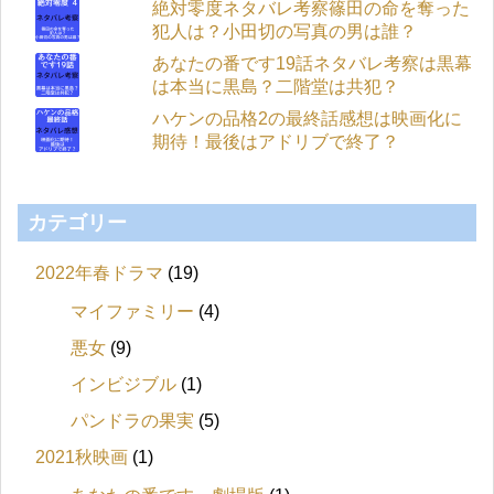
絶対零度ネタバレ考察篠田の命を奪った
犯人は？小田切の写真の男は誰？
あなたの番です19話ネタバレ考察は黒幕
は本当に黒島？二階堂は共犯？
ハケンの品格2の最終話感想は映画化に
期待！最後はアドリブで終了？
カテゴリー
2022年春ドラマ
(19)
マイファミリー
(4)
悪女
(9)
インビジブル
(1)
パンドラの果実
(5)
2021秋映画
(1)