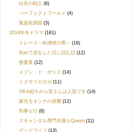
白衣の戦士
(6)
パーフェクトワールド
(4)
緊急取調室
(3)
2018年冬ドラマ
(161)
トレース～科捜研の男～
(16)
初めて恋をした日に読む話
(12)
後妻業
(12)
メゾン・ド・ポリス
(14)
トクサツガガガ
(11)
3年A組今から皆さんは人質です
(14)
家売るオンナの逆襲
(12)
刑事ゼロ
(8)
スキャンダル専門弁護士Queen
(11)
グッドワイフ
(13)