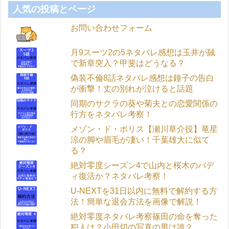
人気の投稿とページ
お問い合わせフォーム
月9スーツ2の5ネタバレ感想は玉井が馘
で新章突入？甲斐はどうなる？
偽装不倫8話ネタバレ感想は鐘子の告白
が衝撃！丈の別れが泣けると話題
同期のサクラの葵や菊夫との恋愛関係の
行方をネタバレ考察！
メゾン・ド・ポリス【瀬川草介役】竜星
涼の脚や眉毛が凄い！千葉雄大に似て
る？
絶対零度シーズン4で山内と桜木のバデ
ィ復活か？ネタバレ考察！
U-NEXTを31日以内に無料で解約する方
法！簡単な退会方法を画像で解説！
絶対零度ネタバレ考察篠田の命を奪った
犯人は？小田切の写真の男は誰？