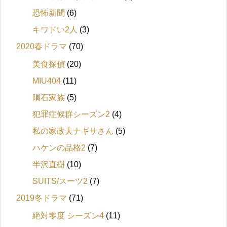
恐怖新聞
(6)
キワドい2人
(3)
2020春ドラマ
(70)
美食探偵
(20)
MIU404
(11)
隕石家族
(5)
犯罪症候群シーズン2
(4)
私の家政夫ナギサさん
(5)
ハケンの品格2
(7)
半沢直樹
(10)
SUITS/スーツ2
(7)
2019冬ドラマ
(71)
絶対零度 シーズン4
(11)