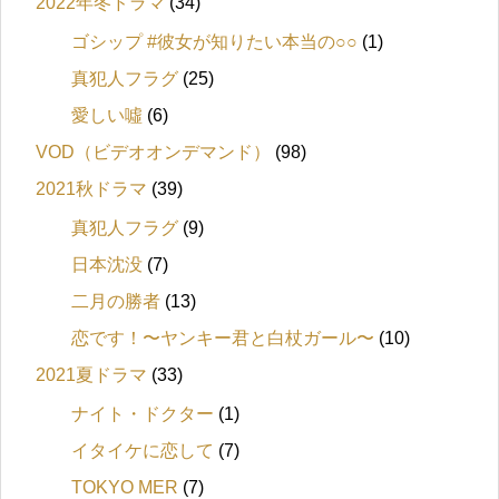
2022年冬ドラマ
(34)
ゴシップ #彼女が知りたい本当の○○
(1)
真犯人フラグ
(25)
愛しい噓
(6)
VOD（ビデオオンデマンド）
(98)
2021秋ドラマ
(39)
真犯人フラグ
(9)
日本沈没
(7)
二月の勝者
(13)
恋です！〜ヤンキー君と白杖ガール〜
(10)
2021夏ドラマ
(33)
ナイト・ドクター
(1)
イタイケに恋して
(7)
TOKYO MER
(7)