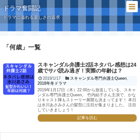
ドラマ奮闘記
ドラマに溢れる楽しさの追求
「
何歳
」
一覧
スキャンダル弁護士2話ネタバレ感想は24
歳でサバ読み過ぎ！実際の年齢は？
2019/1/17
スキャンダル専門弁護士Queen
,
2018年冬ドラマ
2019年1月17日（木）22:00から放送している、スキャ
ンダル専門弁護士Queen。 竹内結子さん主演で、かな
りキャスト陣もストーリー展開も決まってます！ 本日
は水川あさみさんの髪型に注目が集まりました。 注目
していきましょう！
記事を読む